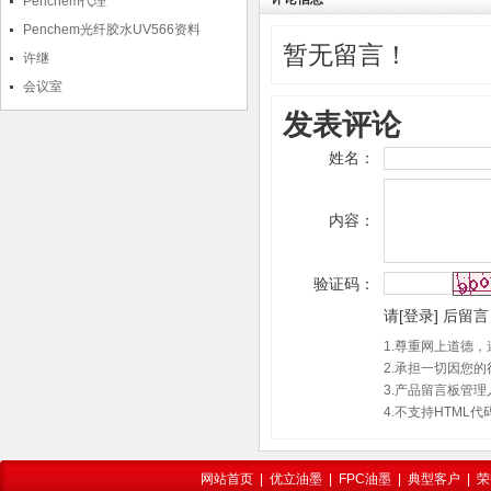
Penchem代理
Penchem光纤胶水UV566资料
暂无留言！
许继
会议室
发表评论
姓名：
内容：
验证码：
请
[
登录
]
后留言
1.尊重网上道德
2.承担一切因您
3.产品留言板管
4.不支持HTM
网站首页
|
优立油墨
|
FPC油墨
|
典型客户
|
荣