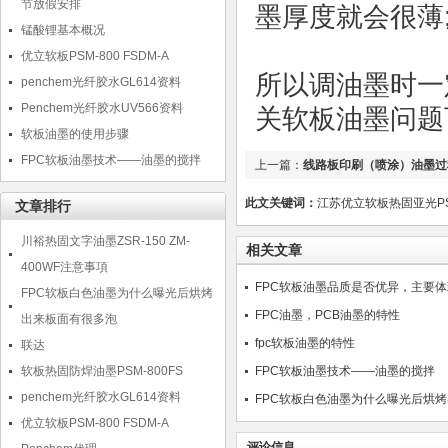
节放假安排
墨厚度就会很薄
锰酸锂基本概况
优立软板PSM-800 FSDM-A
所以调油墨时一
penchem光纤胶水GL614资料
Penchem光纤胶水UV566资料
关软板油墨问题可以
软板油墨的使用步骤
FPC软板油墨技术——油墨的搅拌
上一篇：
线路板印刷（喷涂）油墨过
此文关键词：
江苏优立软板热固亚光PSM-
文章排行
川裕热固文字油墨ZSR-150 ZM-
相关文章
400WF注意事項
FPC软板油墨品质是否优异，主要
FPC软板白色油墨为什么曝光后烘烤
FPC油墨，PCB油墨的特性
出来板面有很多泡
fpc软板油墨的特性
联达
软板热固防焊油墨PSM-800FS
FPC软板油墨技术——油墨的搅拌
penchem光纤胶水GL614资料
FPC软板白色油墨为什么曝光后烘
优立软板PSM-800 FSDM-A
评论信息